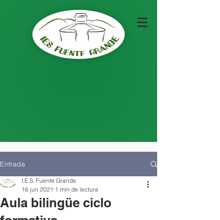
Entrada
I.E.S. Fuente Grande
16 jun 2021
1 min de lectura
Aula bilingüe ciclo