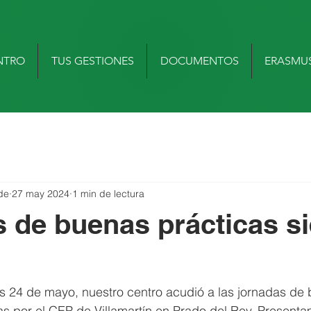
NTRO
TUS GESTIONES
DOCUMENTOS
ERASMU
de
27 may 2024
1 min de lectura
 de buenas prácticas si
es 24 de mayo, nuestro centro acudió a las jornadas de
s por el CEP de Villamartín en Prado del Rey. Presenta