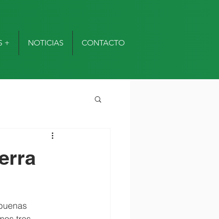
S +
NOTICIAS
CONTACTO
erra
 buenas 
mos tres 