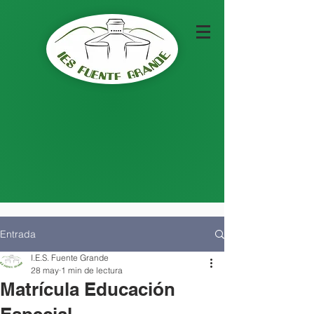
Entrada
I.E.S. Fuente Grande
28 may
1 min de lectura
Matrícula Educación