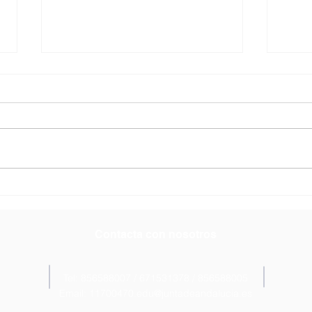
Adjudicación Cursos de
Prim
Especialización FP
plaz
medi
En el siguiente enlace pueden
🟢Ya 
consultar la adjudicación de los
Secret
cursos de especialización de FP
adjud
para el curso 26-27. El plazo de
grado
matriculación para los admitidos
compl
es del 20 al 23 de julio.
https
https://secre
daluc
Contacta con nosotros
soCo
Tel: 856588007 / 671531378 / 856588005
Email:
11700470.edu@juntadeandalucia.es