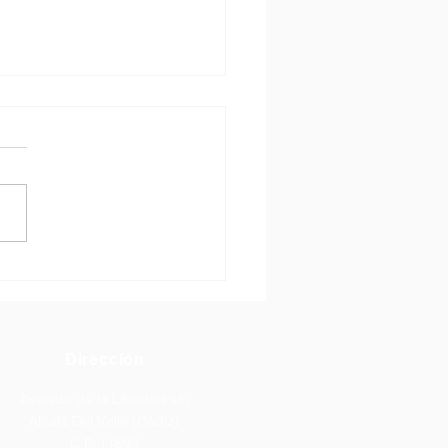
era adjudicación de
as para ciclos de grado
o y superior.
puedes consultar en
aría Virtual la 1ª
icación de plazas para
 medio y superior en oferta
eta: 🔗
://secretariavirtual.juntadean
ia.es/secretariavirtual/acce
nsul
Dirección
Avenida de la Libertad s/n
Alcalá Del Valle (Cádiz)
C.P. 11693