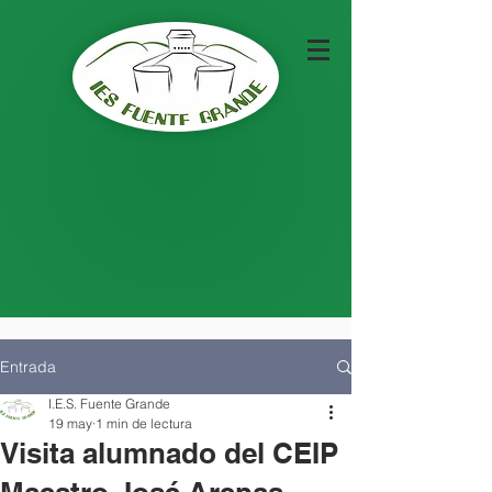
Entrada
I.E.S. Fuente Grande
19 may
1 min de lectura
Visita alumnado del CEIP