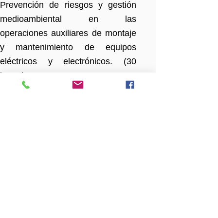
Prevención de riesgos y gestión
medioambiental en las
operaciones auxiliares de montaje
y mantenimiento de equipos
eléctricos y electrónicos. (30
horas)
MF1560_1: Operaciones de
conexionado en el montaje de
equipos eléctricos y
electrónicos. (110 horas)
● UF1964: Conexionado de
componentes en equipos
eléctricos y electrónicos. (80
horas)
● UF1963: (Transversal)