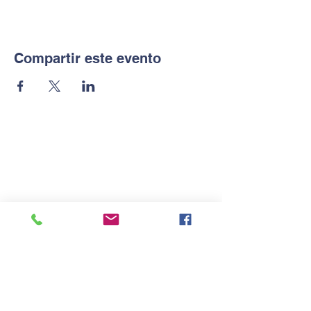
Compartir este evento
Contacta con nosotros
Tel:
856588007
/
671531378
/
856588005
Email:
11700470
.edu@juntadeandalucia.es
">
11700470
.edu@juntadeandalucia.
es