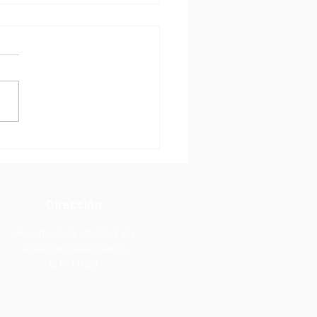
era adjudicación de
as para ciclos de grado
o y superior.
puedes consultar en
aría Virtual la 1ª
icación de plazas para
 medio y superior en oferta
eta: 🔗
://secretariavirtual.juntadean
ia.es/secretariavirtual/acce
nsul
Dirección
Avenida de la Libertad s/n
Alcalá Del Valle (Cádiz)
C.P. 11693