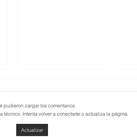
Adjudicación Cursos de
Prim
Especialización FP
plaz
medi
En el siguiente enlace pueden
🟢Ya 
consultar la adjudicación de los
Secret
e pudieron cargar los comentarios
cursos de especialización de FP
adjud
écnico. Intenta volver a conectarte o actualiza la página.
para el curso 26-27. El plazo de
grado
matriculación para los admitidos
compl
Actualizar
es del 20 al 23 de julio.
https